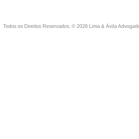
Todos os Direitos Reservados. © 2026 Lima & Ávila Advogad
Inicio
Sobre Nós
Contato
Localização
Áreas de Atuação
Politicas de Privacidade
termos de Uso