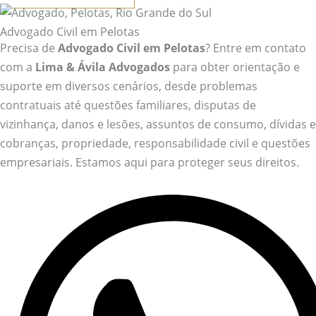
Advogado Civil em Pelotas
Precisa de
Advogado Civil em Pelotas
? Entre em contato
com a
Lima & Ávila Advogados
para obter orientação e
suporte em diversos cenários, desde problemas
contratuais até questões familiares, disputas de
vizinhança, danos e lesões, assuntos de consumo, dívidas e
cobranças, propriedade, responsabilidade civil e questões
empresariais. Estamos aqui para proteger seus direitos.