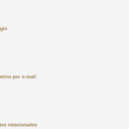
cookies geralmente serão excluídos quando você sa
cer posteriormente para lembrar as preferências do 
ogin
ocê está logado, para que possamos lembrar dessa 
itar uma nova página. Esses cookies são normalmen
ntir que você possa acessar apenas a recursos e área
etins por e-mail
e assinatura de boletim informativo ou e-mail e os c
istrado e se deve mostrar determinadas notificações
es relacionados