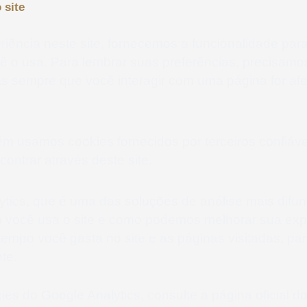
 site
iência neste site, fornecemos a funcionalidade para
 o usa. Para lembrar suas preferências, precisamos
sempre que você interagir com uma página for afet
 usamos cookies fornecidos por terceiros confiávei
ontrar através deste site.
ytics, que é uma das soluções de análise mais difund
o você usa o site e como podemos melhorar sua exp
 tempo você gasta no site e as páginas visitadas, p
te.
es do Google Analytics, consulte a página oficial do