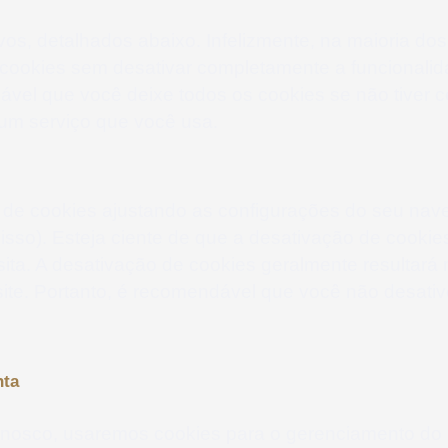
?
ivos, detalhados abaixo. Infelizmente, na maioria d
 cookies sem desativar completamente a funcionalid
ável que você deixe todos os cookies se não tiver c
 um serviço que você usa.
 de cookies ajustando as configurações do seu nave
sso). Esteja ciente de que a desativação de cookies
isita. A desativação de cookies geralmente resultar
site. Portanto, é recomendável que você não desativ
nta
nnosco, usaremos cookies para o gerenciamento do 