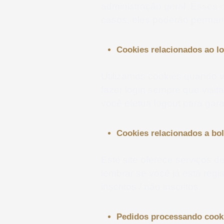
administração geral. Esses 
casos, eles poderão permane
Cookies relacionados ao l
Utilizamos cookies quando v
fazer login sempre que vis
você efetua logout para gara
Cookies relacionados a bol
Este site oferece serviços d
lembrar se você já está reg
inscritos / não inscritos.
Pedidos processando cooki