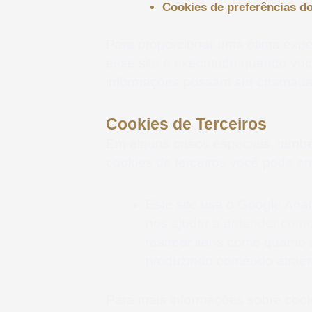
Cookies de preferências do
Para proporcionar uma ótima exper
esse site é executado quando você
informações possam ser chamadas 
Cookies de Terceiros
Em alguns casos especiais, também
cookies de terceiros você pode enc
Este site usa o Google Anal
nos ajudar a entender com
rastrear itens como quanto
produzindo conteúdo atraen
Para mais informações sobre cooki