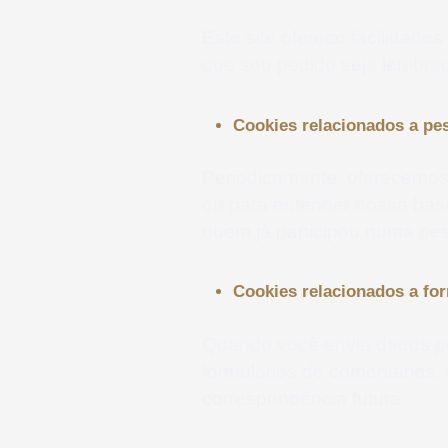
Este site oferece facilidade
que seu pedido seja lembra
Cookies relacionados a pe
Periodicamente, oferecemos 
ou para entender nossa bas
quem já participou numa pes
Cookies relacionados a fo
Quando você envia dados po
formulários de comentários,
correspondência futura.