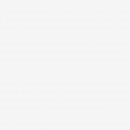
o usadas para rastrear e medir o uso deste site, pa
vo. Esses cookies podem rastrear itens como o temp
os ajuda a entender como podemos melhorar o site p
ovos recursos e fazemos alterações subtis na manei
ndo novos recursos, esses cookies podem ser usado
e enquanto estiver no site, enquanto entendemos q
utos, é importante entendermos as estatísticas so
ortanto, esse é o tipo de dados que esses cookies r
odemos fazer previsões de negócios com precisão qu
dutos para garantir o melhor preço possível.
ue usamos para veicular publicidade usa um cookie