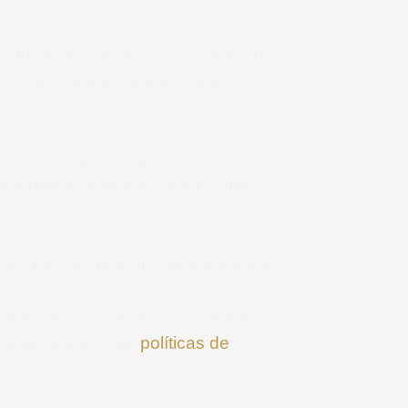
e fornecer um serviço. Fazemo-lo
amos por que estamos coletando e
iço solicitado. Quando
itar perdas e roubos, bem como
os, exceto quando exigido por lei.
ciente de que não temos controle
r suas respectivas
políticas de