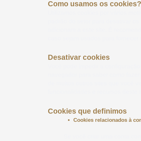
Como usamos os cookies
Utilizamos cookies por vários mot
padrão do setor para desativar os
adicionam a este site. É recomend
caso sejam usados ​​para fornecer
Desativar cookies
Você pode impedir a configuração
navegador para saber como fazer i
de muitos outros sites que você v
funcionalidades e recursos deste 
Cookies que definimos
Cookies relacionados à co
Se você criar uma conta co