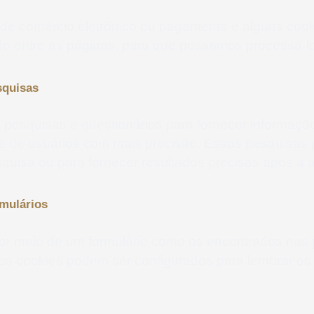
s de comércio eletrônico ou pagamento e alguns cook
do entre as páginas, para que possamos processá-
squisas
pesquisas e questionários para fornecer informaçõe
e de usuários com mais precisão. Essas pesquisas 
quisa ou para fornecer resultados precisos após a 
rmulários
r meio de um formulário como os encontrados nas 
 os cookies podem ser configurados para lembrar os