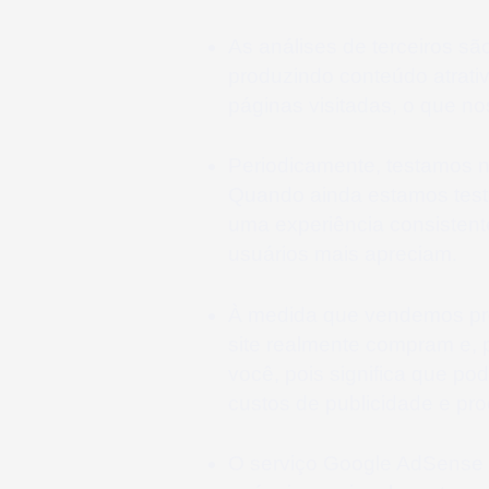
As análises de terceiros sã
produzindo conteúdo atrati
páginas visitadas, o que n
Periodicamente, testamos n
Quando ainda estamos testa
uma experiência consistent
usuários mais apreciam.
À medida que vendemos prod
site realmente compram e, p
você, pois significa que p
custos de publicidade e pro
O serviço Google AdSense q