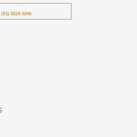
📞
Telefone
(53) 3029-3006
s
tar a sua privacidade em relação a
tros sites que possuímos e