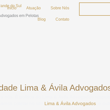
Inicio
Atuação
Sobre Nós
 Advogados em Pelotas
Blog
Contato
cidade Lima & Ávila Advogado
ra nós. É política do Lima & Ávila Advogados respei
amos coletar no site
Lima & Ávila Advogados
, e ou