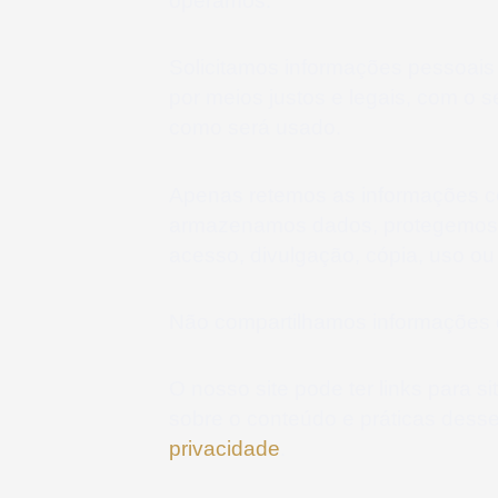
operamos.
Solicitamos informações pessoais
por meios justos e legais, com o
como será usado.
Apenas retemos as informações co
armazenamos dados, protegemos de
acesso, divulgação, cópia, uso ou
Não compartilhamos informações de
O nosso site pode ter links para 
sobre o conteúdo e práticas dess
privacidade
.