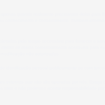
 apenas quando realmente precisamos delas para lh
 seu conhecimento e consentimento. Também inform
letadas pelo tempo necessário para fornecer o serv
ntro de meios comercialmente aceitáveis ​​para ev
 modificação não autorizados.
 identificação pessoal publicamente ou com terceir
sites externos que não são operados por nós. Esteja 
es sites e não podemos aceitar responsabilidade po