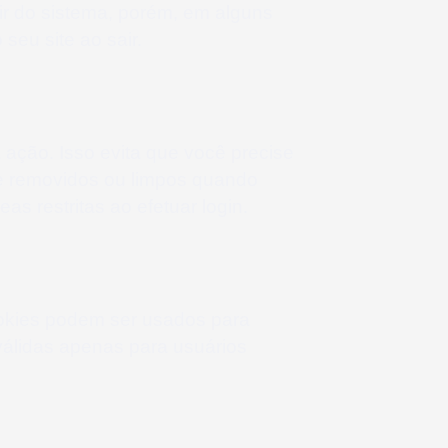
ir do sistema, porém, em alguns
seu site ao sair.
ação. Isso evita que você precise
te removidos ou limpos quando
s restritas ao efetuar login.
ookies podem ser usados ​​para
 válidas apenas para usuários