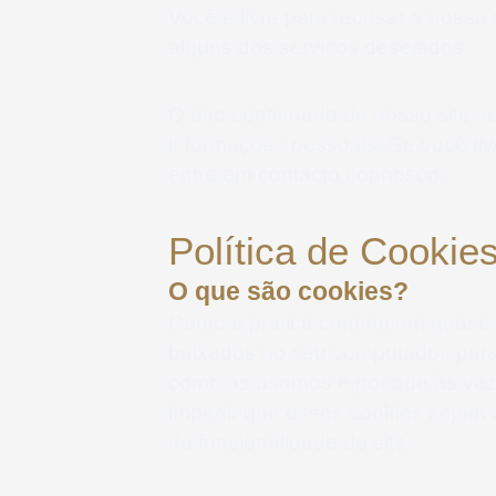
Você é livre para recusar a nossa
alguns dos serviços desejados.
O uso continuado de nosso site s
informações pessoais. Se você ti
entre em contacto connosco.
Política de Cookie
O que são cookies?
Como é prática comum em quase to
baixados no seu computador, para
como as usamos e por que às ve
impedir que esses cookies sejam 
da funcionalidade do site.