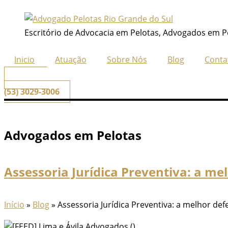
Ir
para
Escritório de Advocacia em Pelotas, Advogados em P
o
conteúdo
Inicio
Atuação
Sobre Nós
Blog
Conta
📞
Telefone
(53) 3029-3006
Advogados em Pelotas
Assessoria Jurídica Preventiva: a me
Início
»
Blog
»
Assessoria Jurídica Preventiva: a melhor def