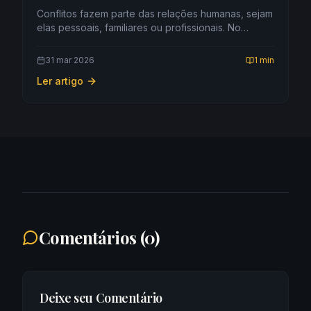
Conflitos fazem parte das relações humanas, sejam
elas pessoais, familiares ou profissionais. No
entanto, a forma como esses conflitos são
conduzidos faz toda a diferença nos resultados. O
31 mar 2026
1 min
diálogo é uma das ferramentas mais importantes
Ler artigo
para a resolução de conflitos de forma equil
Comentários (
0
)
Deixe seu Comentário