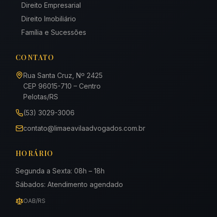
Direito Empresarial
Direito Imobiliário
Família e Sucessões
CONTATO
Rua Santa Cruz, Nº 2425
CEP
96015-710
– Centro
Pelotas
/
RS
(53) 3029-3006
contato@limaeavilaadvogados.com.br
HORÁRIO
Segunda a Sexta: 08h – 18h
Sábados: Atendimento agendado
OAB/RS