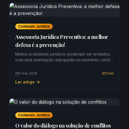
Conteúdo Jurídico
Assessoria Jurídica Preventiva: a melhor
defesa é a prevenção!
Muitos problemas jurídicos poderiam ser evitados
com uma orientação adequada no momento certo.
A assessoria jurídica preventiva tem justamente
esse papel: antecipar riscos, orientar decisões e
4 mai 2026
1 min
evitar conflitos antes que eles se tornem situações
Ler artigo
complexas. Em vez de agir apenas qu
Conteúdo Jurídico
O valor do diálogo na solução de conflitos