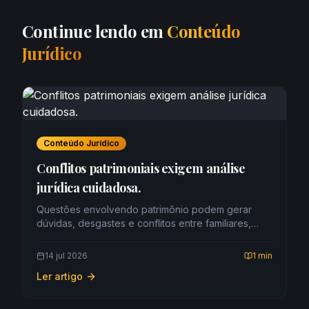
Continue lendo em
Conteúdo
Jurídico
Conteúdo Jurídico
Conflitos patrimoniais exigem análise
jurídica cuidadosa.
Questões envolvendo patrimônio podem gerar
dúvidas, desgastes e conflitos entre familiares,
sócios, herdeiros ou demais partes envolvidas.
Nesses casos, a orientação jurídica é fundamental
14 jul 2026
1 min
para analisar documentos, direitos,
Ler artigo
responsabilidades e possíveis caminhos para
resolver a