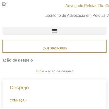
Ir
para
Escritório de Advocacia em Pelotas,
o
conteúdo
📞
Telefone
(53) 3029-3006
ação de despejo
Início
»
ação de despejo
Despejo
CONHEÇA »