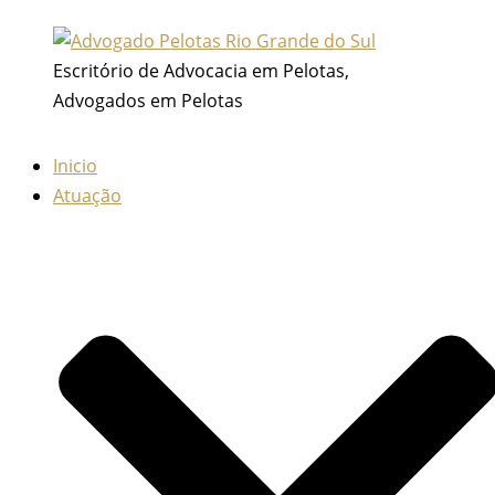
Ir
para
Escritório de Advocacia em Pelotas,
o
Advogados em Pelotas
conteúdo
Inicio
Atuação