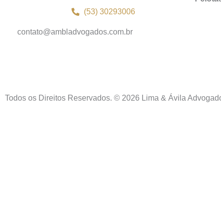
(53) 30293006
contato@ambladvogados.com.br
Todos os Direitos Reservados. © 2026 Lima & Ávila Advogad
Inicio
Sobre Nós
Contato
Localização
Áreas de Atuação