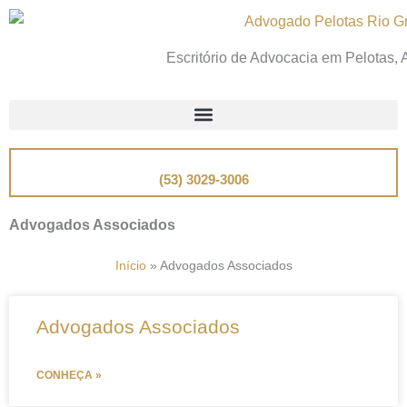
Ir
para
Escritório de Advocacia em Pelotas,
o
conteúdo
📞
Telefone
(53) 3029-3006
Advogados Associados
Início
»
Advogados Associados
Advogados Associados
CONHEÇA »