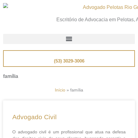
Ir
para
Escritório de Advocacia em Pelotas,
o
conteúdo
📞
Telefone
(53) 3029-3006
família
Início
»
família
Advogado Civil
O advogado civil é um profissional que atua na defesa