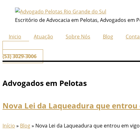
Ir
para
Escritório de Advocacia em Pelotas, Advogados em P
o
conteúdo
Inicio
Atuação
Sobre Nós
Blog
Conta
📞
Telefone
(53) 3029-3006
Advogados em Pelotas
Nova Lei da Laqueadura que entrou 
Início
»
Blog
»
Nova Lei da Laqueadura que entrou em vigor