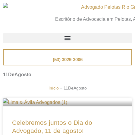
Ir
para
Escritório de Advocacia em Pelotas,
o
conteúdo
📞
Telefone
(53) 3029-3006
11DeAgosto
Início
»
11DeAgosto
Celebremos juntos o Dia do
Advogado, 11 de agosto!