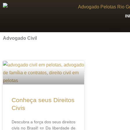
Ir
para
IN
o
conteúdo
Escritório de Advocacia em Pelotas, Advogados em Pelotas
Advogado Civil
Conheça seus Direitos
Civis
Descubra a força dos seus direitos
civis no Brasil! 📜 Da liberdade de