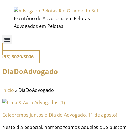
Ir
para
Escritório de Advocacia em Pelotas,
o
Advogados em Pelotas
conteúdo
📞
Telefone
(53) 3029-3006
DiaDoAdvogado
Início
»
DiaDoAdvogado
Celebremos juntos o Dia do Advogado, 11 de agosto!
Neste dia especial, homenageamos aqueles que buscam