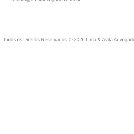
Todos os Direitos Reservados. © 2026 Lima & Ávila Advogad
Inicio
Sobre Nós
Contato
Localização
Áreas de Atuação
Politicas de Privacidade