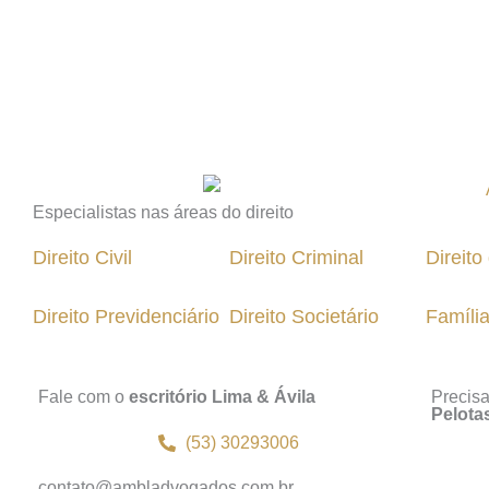
Especialistas nas áreas do direito
Direito Civil
Direito Criminal
Direit
Direito Previdenciário
Direito Societário
Famíli
Fale com o
escritório Lima & Ávila
Precis
Pelota
(53) 30293006
contato@ambladvogados.com.br