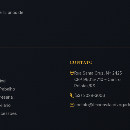
e 15 anos de
CONTATO
Rua Santa Cruz, Nº 2425
CEP
96015-710
– Centro
inal
Pelotas
/
RS
Trabalho
(53) 3029-3006
resarial
contato@limaeavilaadvogad
iliário
Sucessões