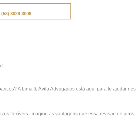
📞
Telefone
(53) 3029-3006
s!
s bancos? A Lima & Ávila Advogados está aqui para te ajudar ne
zos flexíveis. Imagine as vantagens que essa revisão de juros 