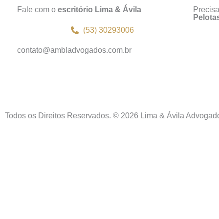
Fale com o
escritório Lima & Ávila
Precis
Pelota
(53) 30293006
contato@ambladvogados.com.br
Todos os Direitos Reservados. © 2026 Lima & Ávila Advogad
Inicio
Sobre Nós
Contato
Localização