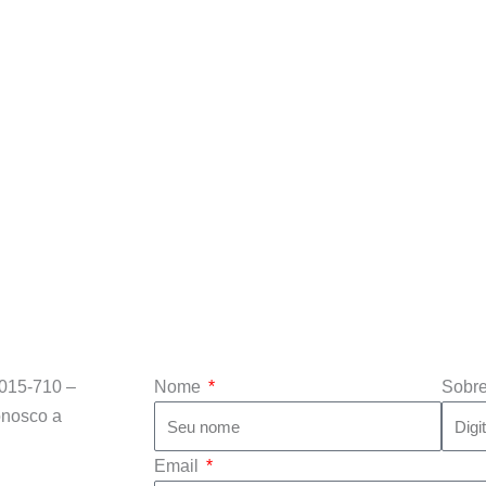
015-710 –
Nome
Sobr
onosco a
Email