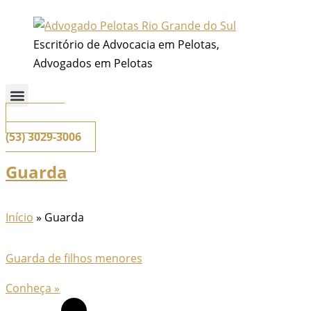
Ir
para
Escritório de Advocacia em Pelotas,
o
Advogados em Pelotas
conteúdo
📞
Telefone
(53) 3029-3006
Guarda
Início
»
Guarda
Guarda de filhos menores
Conheça »