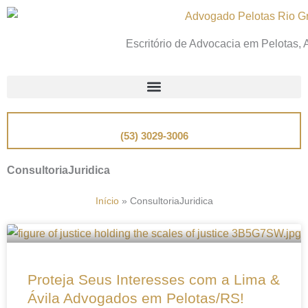
Ir
para
Escritório de Advocacia em Pelotas,
o
conteúdo
📞
Telefone
(53) 3029-3006
ConsultoriaJuridica
Início
»
ConsultoriaJuridica
Proteja Seus Interesses com a Lima &
Ávila Advogados em Pelotas/RS!