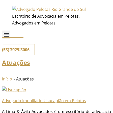
Ir
para
Escritório de Advocacia em Pelotas,
o
Advogados em Pelotas
conteúdo
📞
Telefone
(53) 3029-3006
Atuações
Início
»
Atuações
Advogado Imobiliário Usucapião em Pelotas
A Lima & Ávila Advogados é um escritório de advocacia